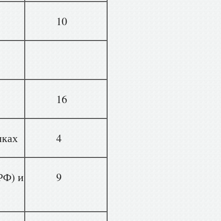
10
16
ыках
4
РФ) и
9