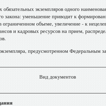
 обязательных экземпляров одного наименова
о закона: уменьшение приводит к формирова
в ограниченном объеме, увеличение - к нецеле
нсов и кадровых ресурсов на прием, распреде
ов.
о экземпляра, предусмотренном Федеральным 
ументов
дания