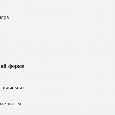
ляра
ной форме
правляемых
зательном