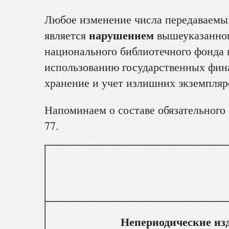
Любое изменение числа передаваемых
нарушением
является
вышеуказанног
национального библиотечного фонда 
использованию государственных фина
хранение и учет излишних экземпляр
Напоминаем о составе обязательног
77.
Вид док
Непериодические из