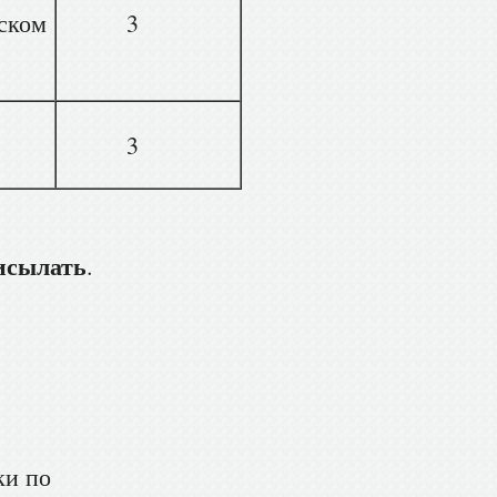
ском
3
3
исылать
.
ки по