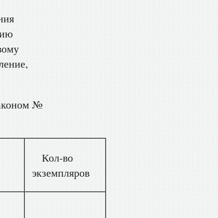
ния
нию
вому
ление,
законом №
Кол-во
экземпляров