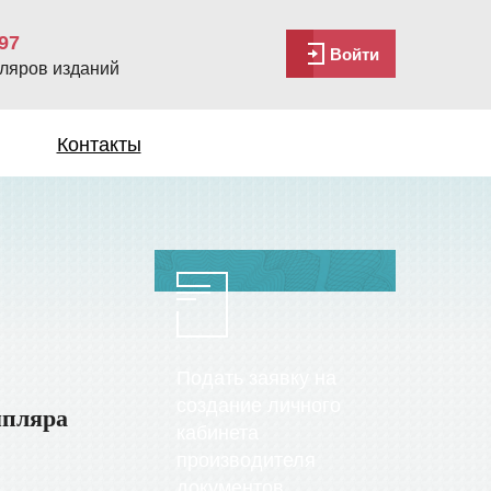
97
Войти
ляров изданий
Контакты
Подать заявку на
создание личного
мпляра
кабинета
производителя
документов