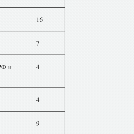
16
7
РФ и
4
4
9