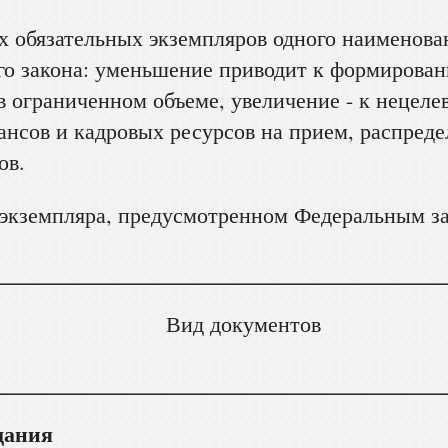
 обязательных экземпляров одного наименова
о закона: уменьшение приводит к формирова
в ограниченном объеме, увеличение - к нецеле
нсов и кадровых ресурсов на прием, распреде
ов.
о экземпляра, предусмотренном Федеральным 
ументов
дания