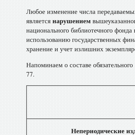
Любое изменение числа передаваемых
нарушением
является
вышеуказанног
национального библиотечного фонда 
использованию государственных фина
хранение и учет излишних экземпляр
Напоминаем о составе обязательног
77.
Вид док
Непериодические из