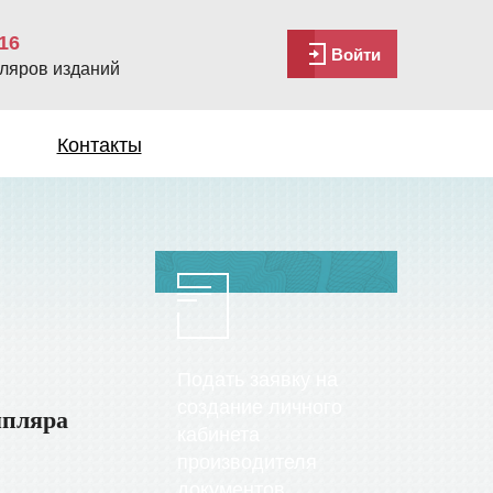
16
Войти
ляров изданий
Контакты
Подать заявку на
создание личного
мпляра
кабинета
производителя
документов