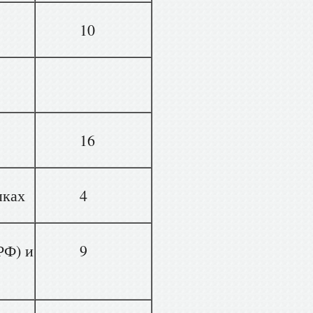
10
16
ыках
4
РФ) и
9