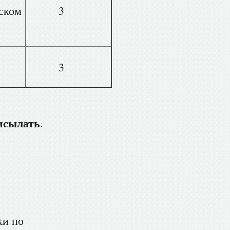
ском
3
3
исылать
.
ки по