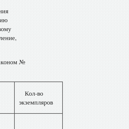
ния
нию
вому
ление,
законом №
Кол-во
экземпляров