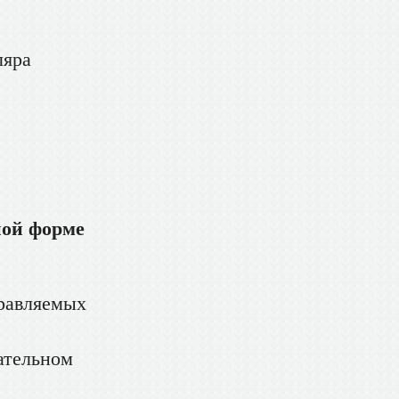
ляра
ной форме
правляемых
зательном