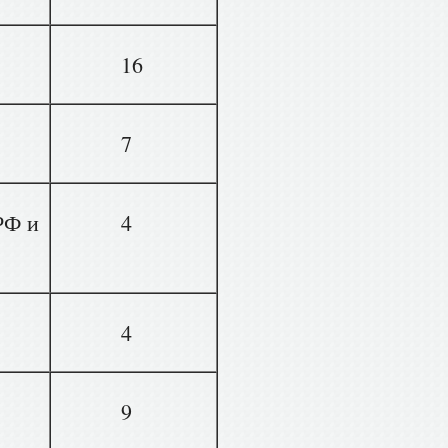
16
7
РФ и
4
4
9